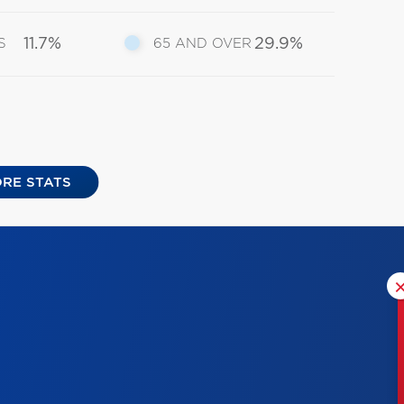
11.7%
29.9%
S
65 AND OVER
RE STATS