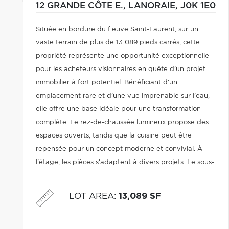
12 GRANDE CÔTE E.,
LANORAIE,
J0K 1E0
Située en bordure du fleuve Saint-Laurent, sur un
vaste terrain de plus de 13 089 pieds carrés, cette
propriété représente une opportunité exceptionnelle
pour les acheteurs visionnaires en quête d'un projet
immobilier à fort potentiel. Bénéficiant d'un
emplacement rare et d'une vue imprenable sur l'eau,
elle offre une base idéale pour une transformation
complète. Le rez-de-chaussée lumineux propose des
espaces ouverts, tandis que la cuisine peut être
repensée pour un concept moderne et convivial. À
l'étage, les pièces s'adaptent à divers projets. Le sous-
sol non aménagé ajoute un potentiel supplémentaire.
LOT AREA
:
13,089 SF