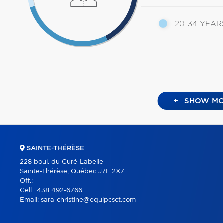
20-34 YEAR
+
SHOW MO
SAINTE-THÉRÈSE
228 boul. du Curé-Labelle
Sainte-Thérèse, Québec J7E 2X7
Off.:
Cell.:
438 492-6766
Email:
sara-christine@equipesct.com