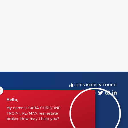
LET'S KEEP IN TOUCH
×
Hello,
My name is SARA-CHRISTINE
TROINI, RE/MAX real estate
broker. How may I help you?