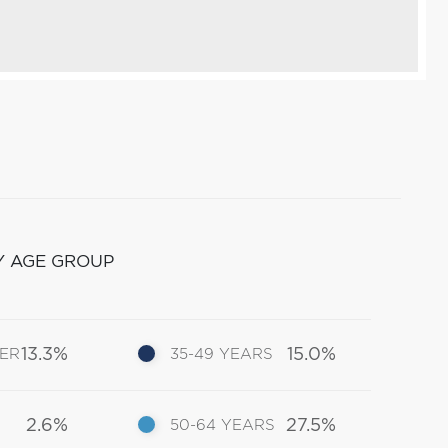
Y AGE GROUP
13.3%
15.0%
DER
35-49 YEARS
2.6%
27.5%
50-64 YEARS