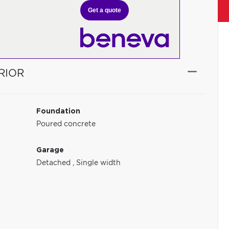
Get a quote
RIOR
Foundation
Poured concrete
Garage
Detached
,
Single width