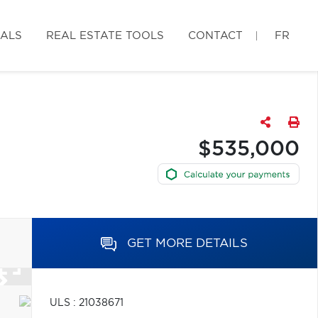
IALS
REAL ESTATE TOOLS
CONTACT
FR
$535,000
GET MORE DETAILS
ULS : 21038671