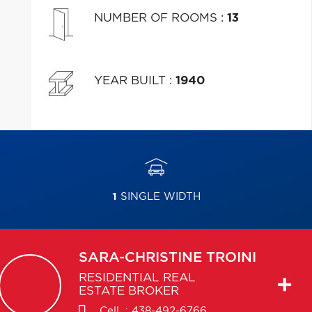
NUMBER OF ROOMS
:
13
YEAR BUILT
:
1940
1
SINGLE WIDTH
SARA-CHRISTINE
TROINI
RESIDENTIAL REAL
ESTATE BROKER
Cell. :
438-492-6766