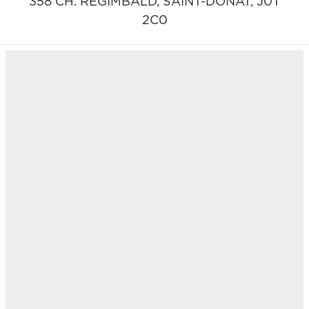
358 CH. RÉGIMBALD,
SAINT-DONAT,
J0T
2C0