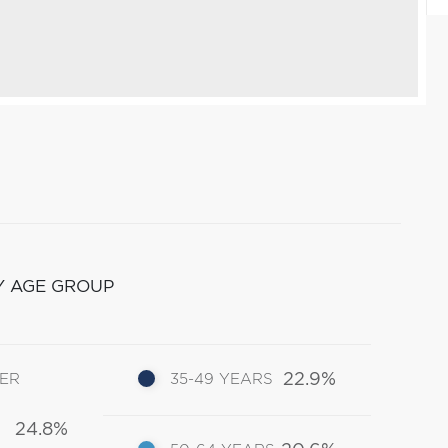
Y AGE GROUP
22.9%
DER
35-49 YEARS
24.8%