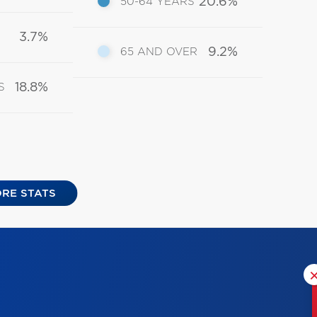
20.6%
50-64 YEARS
3.7%
9.2%
65 AND OVER
18.8%
S
RE STATS