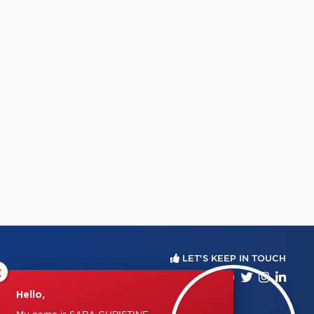
LET'S KEEP IN TOUCH
×
Hello,