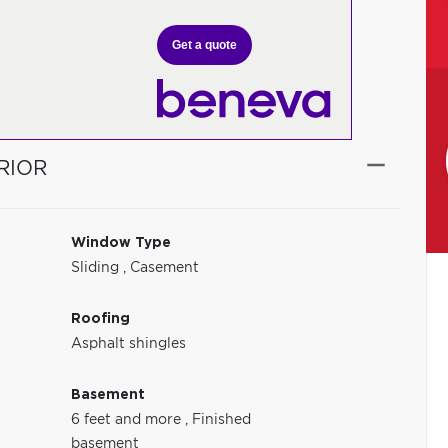
Get a quote
RIOR
Window Type
Sliding
,
Casement
Roofing
Asphalt shingles
Basement
6 feet and more
,
Finished
basement