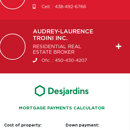
Cell. :
438-492-6766
AUDREY-LAURENCE
TROINI INC.
RESIDENTIAL REAL
ESTATE BROKER
Ofc. :
450-430-4207
MORTGAGE PAYMENTS CALCULATOR
Cost of property:
Down payment: