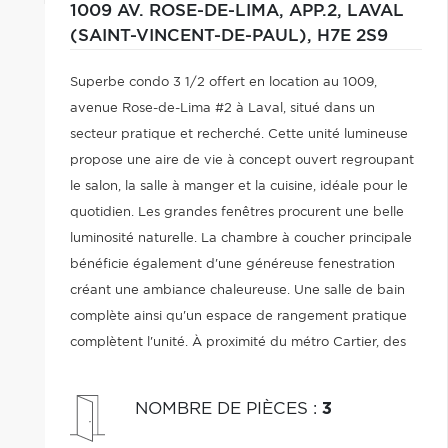
1009 AV. ROSE-DE-LIMA, APP.2,
LAVAL
(SAINT-VINCENT-DE-PAUL),
H7E 2S9
Superbe condo 3 1/2 offert en location au 1009,
avenue Rose-de-Lima #2 à Laval, situé dans un
secteur pratique et recherché. Cette unité lumineuse
propose une aire de vie à concept ouvert regroupant
le salon, la salle à manger et la cuisine, idéale pour le
quotidien. Les grandes fenêtres procurent une belle
luminosité naturelle. La chambre à coucher principale
bénéficie également d'une généreuse fenestration
créant une ambiance chaleureuse. Une salle de bain
complète ainsi qu'un espace de rangement pratique
complètent l'unité. À proximité du métro Cartier, des
commerces, restaurants, parcs, écoles, du Centropolis
ainsi que des autoroutes.
NOMBRE DE PIÈCES
:
3