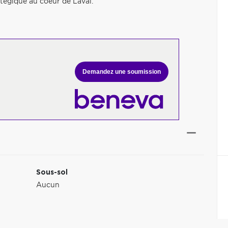
tégique au coeur de Laval.
Demandez une soumission
Sous-sol
Aucun