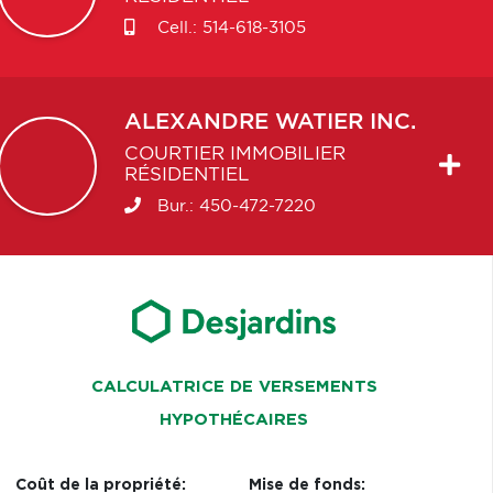
Cell.:
514-618-3105
ALEXANDRE
WATIER INC.
COURTIER IMMOBILIER
RÉSIDENTIEL
Bur.:
450-472-7220
CALCULATRICE DE VERSEMENTS
HYPOTHÉCAIRES
Coût de la propriété:
Mise de fonds: