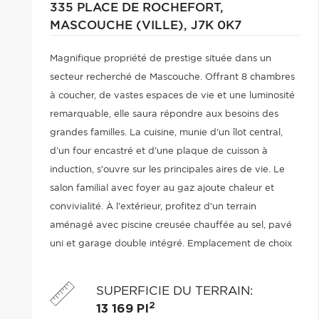
335 PLACE DE ROCHEFORT,
MASCOUCHE (VILLE),
J7K 0K7
Magnifique propriété de prestige située dans un
secteur recherché de Mascouche. Offrant 8 chambres
à coucher, de vastes espaces de vie et une luminosité
remarquable, elle saura répondre aux besoins des
grandes familles. La cuisine, munie d'un îlot central,
d'un four encastré et d'une plaque de cuisson à
induction, s'ouvre sur les principales aires de vie. Le
salon familial avec foyer au gaz ajoute chaleur et
convivialité. À l'extérieur, profitez d'un terrain
aménagé avec piscine creusée chauffée au sel, pavé
uni et garage double intégré. Emplacement de choix
près des écoles, parcs, services, gare de Mascouche et
axes routiers.
SUPERFICIE DU TERRAIN
:
2
13 169 PI