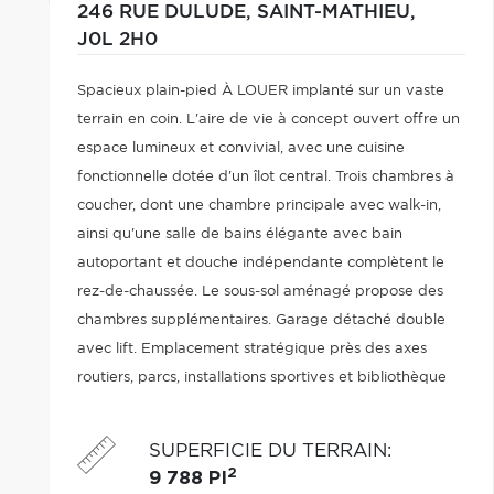
246 RUE DULUDE,
SAINT-MATHIEU,
J0L 2H0
Spacieux plain-pied À LOUER implanté sur un vaste
terrain en coin. L'aire de vie à concept ouvert offre un
espace lumineux et convivial, avec une cuisine
fonctionnelle dotée d'un îlot central. Trois chambres à
coucher, dont une chambre principale avec walk-in,
ainsi qu'une salle de bains élégante avec bain
autoportant et douche indépendante complètent le
rez-de-chaussée. Le sous-sol aménagé propose des
chambres supplémentaires. Garage détaché double
avec lift. Emplacement stratégique près des axes
routiers, parcs, installations sportives et bibliothèque
municipale. Secteur recherché et paisible.
SUPERFICIE DU TERRAIN
:
2
9 788 PI