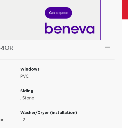
Get a quote
RIOR
Windows
PVC
Siding
,
Stone
Washer/Dryer (installation)
or
: 2