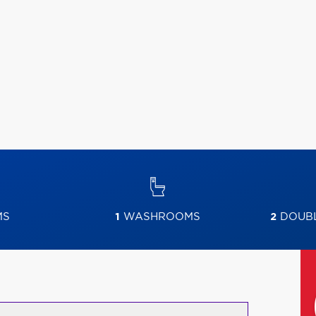
MS
1
WASHROOMS
2
DOUBL