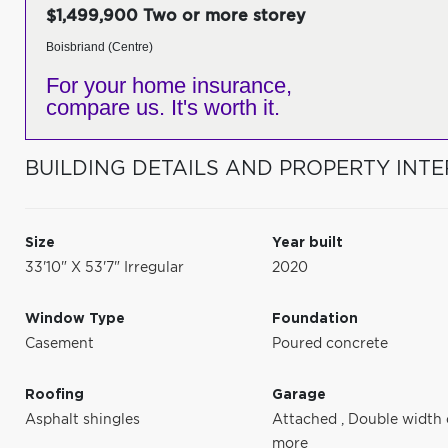
$1,499,900 Two or more storey
Boisbriand (Centre)
For your home insurance,
compare us. It's worth it.
BUILDING DETAILS AND PROPERTY INTE
Size
Year built
33'10" X 53'7" Irregular
2020
Window Type
Foundation
Casement
Poured concrete
Roofing
Garage
Asphalt shingles
Attached
,
Double width 
more