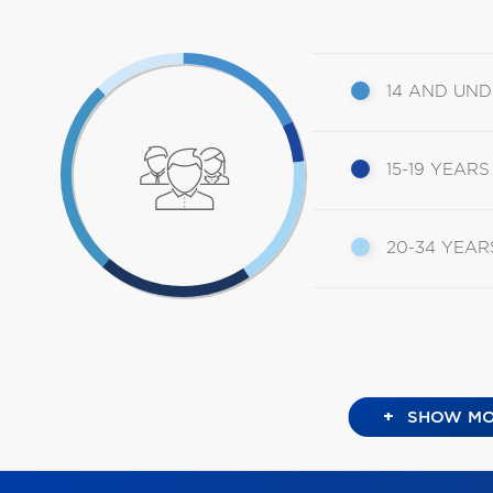
14 AND UN
15-19 YEARS
20-34 YEAR
+
SHOW MO