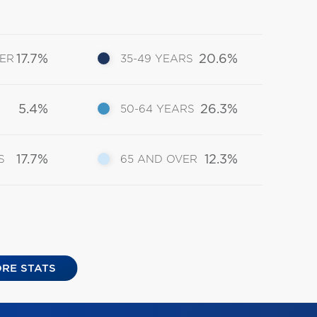
17.7%
20.6%
DER
35-49 YEARS
5.4%
26.3%
50-64 YEARS
17.7%
12.3%
S
65 AND OVER
RE STATS